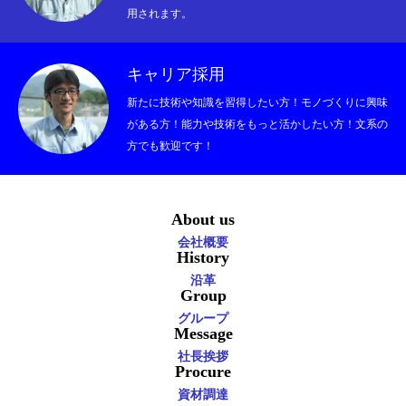
用されます。
事業案内
キャリア採用
精密部品の紹介
新たに技術や知識を習得したい方！モノづくりに興味
ismart
がある方！能力や技術をもっと活かしたい方！文系の
方でも歓迎です！
リクルート
資材調達
About us
会社概要
History
お問い合わせ
沿革
Group
お知らせ
グループ
Message
社長挨拶
Procure
資材調達