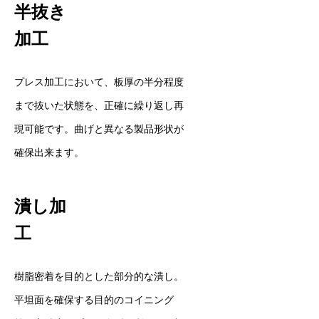
半抜き
会社概要
加工
事業案内
精密部品の紹介
プレス加工において、板厚の半分程度
まで抜いた状態を、正確に繰り返し再
ismart
現可能です。曲げと異なる製品形状が
リクルート
確保出来ます。
資材調達
潰し加
お問い合わせ
工
お知らせ
樹脂密着を目的とした部分的な潰し。
平坦面を確保する目的のコイニング